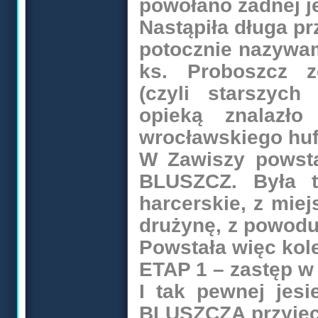
powołano żadnej j
Nastąpiła długa pr
potocznie nazywam
ks. Proboszcz z
(czyli starszych
opieką znalazł
wrocławskiego huf
W Zawiszy powsta
BLUSZCZ. Była to
harcerskie, z mie
drużynę, z powodu
Powstała więc kole
ETAP 1 – zastęp 
I tak pewnej jesi
BLUSZCZA przyjec