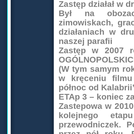
Zastęp działał w dr
Był na obozac
zimowiskach, grac
działaniach w dru
naszej parafii
Zastęp w 2007 
OGÓLNOPOLSKICH
(W tym samym roku
w kręceniu filmu
północ od Kalabrii”
ETAp 3 – koniec z
Zastepowa w 2010 
kolejnego etap
przewodniczek. Po
przez pół roku. 