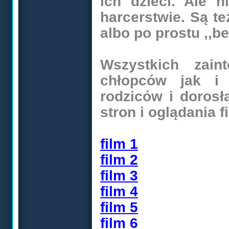
ich dzieci. Ale n
harcerstwie. Są te
albo po prostu ,,
Wszystkich zain
chłopców jak i 
rodziców i doros
stron i oglądania f
film 1
film 2
film 3
film 4
film 5
film 6