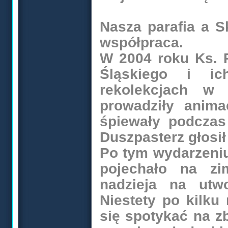
Nasza parafia a S
współpraca.
W 2004 roku Ks. P
Śląskiego i i
rekolekcjach w 
prowadziły anim
śpiewały podczas 
Duszpasterz głosił
Po tym wydarzeniu
pojechało na z
nadzieja na utwo
Niestety po kilku
się spotykać na zb