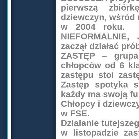
pierwszą zbiórk
dziewczyn, wśród 
w 2004 roku.
NIEFORMALNIE,
zaczął działać pr
ZASTĘP – grupa
chłopców od 6 kla
zastępu stoi zast
Zastęp spotyka s
każdy ma swoją fu
Chłopcy i dziewcz
w FSE.
Działanie tutejsze
w listopadzie za