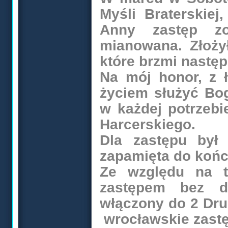
Myśli Braterskie
Anny zastęp zos
mianowana. Złoży
które brzmi następ
Na mój honor, z 
życiem służyć Bog
w każdej potrzebi
Harcerskiego.
Dla zastępu był 
zapamięta do końc
Ze względu na 
zastępem bez d
włączony do 2 Druż
wrocławskie zastę