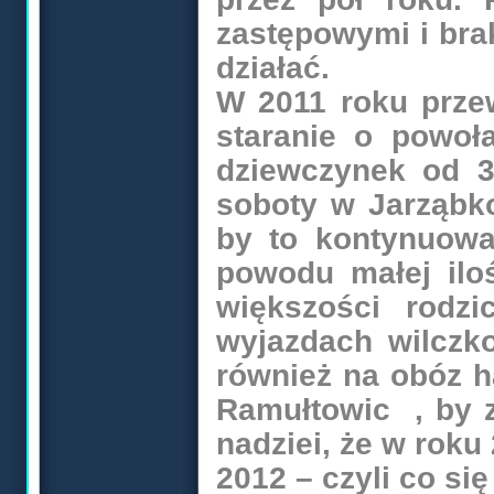
zastępowymi i bra
działać.
W 2011 roku przew
staranie o powoł
dziewczynek od 3
soboty w Jarząbko
by to kontynuowa
powodu małej iloś
większości rodz
wyjazdach wilczk
również na obóz h
Ramułtowic , by 
nadziei, że w roku
2012 – czyli co si