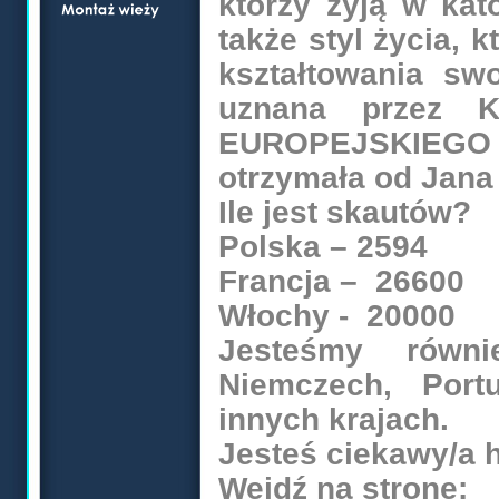
którzy żyją w kato
także styl życia, 
kształtowania swo
uznana przez 
EUROPEJSKIEGO –
otrzymała od Jana 
Ile jest skautów?
Polska – 2594
Francja – 26600
Włochy -
20000
Jesteśmy równie
Niemczech, Portu
innych krajach.
Jesteś ciekawy/a 
Wejdź na stron