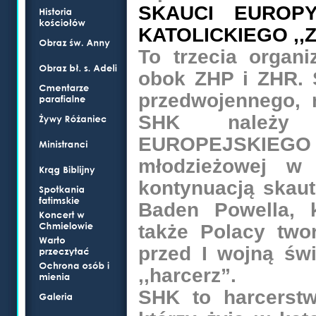
SKAUCI EUROP
KATOLICKIEGO ,,
To trzecia organi
obok ZHP i ZHR. 
przedwojennego,
SHK należy
EUROPEJSKIEG
młodzieżowej w 
kontynuacją skaut
Baden Powella, 
także Polacy two
przed I wojną świ
,,harcerz”.
SHK to harcerstw