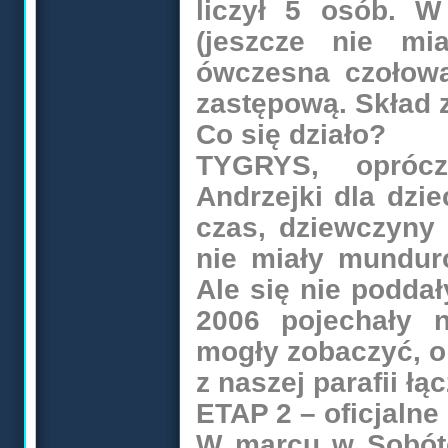
liczył 5 osób. W
(jeszcze nie mi
ówczesna czołowa
zastępową. Skład 
Co się działo?
TYGRYS, oprócz
Andrzejki dla dzi
czas, dziewczyny 
nie miały mundur
Ale się nie poddał
2006 pojechały n
mogły zobaczyć, o
z naszej parafii łą
ETAP 2 – oficjalne 
W marcu w Sobótc