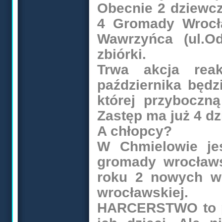
Obecnie 2 dziewcz
4 Gromady Wrocław
Wawrzyńca (ul.O
zbiórki.
Trwa akcja reak
października będz
której przyboczną
Zastęp ma już 4 d
A chłopcy?
W Chmielowie jes
gromady wrocław
roku 2 nowych wi
wrocławskiej.
HARCERSTWO to p